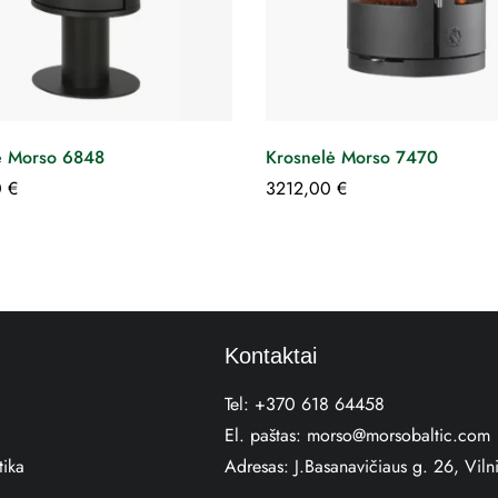
ė Morso 6848
Krosnelė Morso 7470
0
€
3212,00
€
Kontaktai
Tel:
+370 618 64458
El. paštas:
morso@morsobaltic.com
tika
Adresas:
J.Basanavičiaus g. 26, Viln