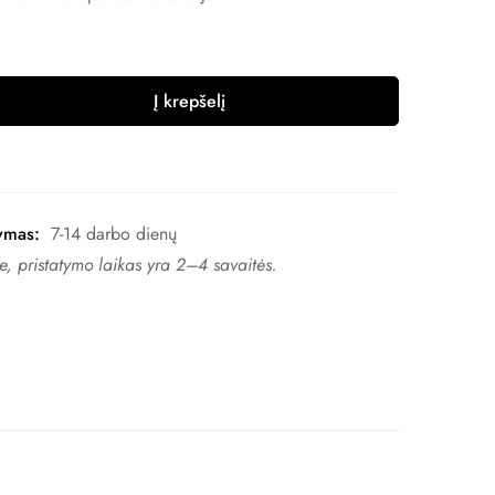
Į krepšelį
ymas:
7-14 darbo dienų
, pristatymo laikas yra 2–4 ​​savaitės.