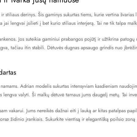
stiliaus derinys. Šis gaminys sukurtas tiems, kurie vertina švarias 
jai lengvai įsilieti į bet kurio stiliaus interjerą. Tai ne tik talpa mal
 rankenos. Jos suteikia gaminiui prabangos pojūtį ir užtikrina patog
ngva, tačiau itin stabili. Dėtuvės dugnas apsaugo grindis nuo įbrėž
dartas
ų namams. Adrian modelis sukurtas intensyviam kasdieniam naudojimu
s lengva valyti. Ši malkų dėtuvė tarnaus jums daugelį metų. Tai inve
am vakarui. Jums nereikės dažnai eiti į lauką ar kitas patalpas papil
orsø židinio įrankiais. Sukurkite vientisą ir elegantišką poilsio zon