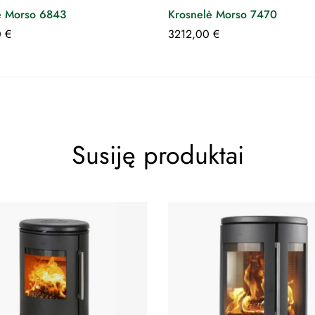
ė Morso 6843
Krosnelė Morso 7470
0
€
3212,00
€
Susiję produktai