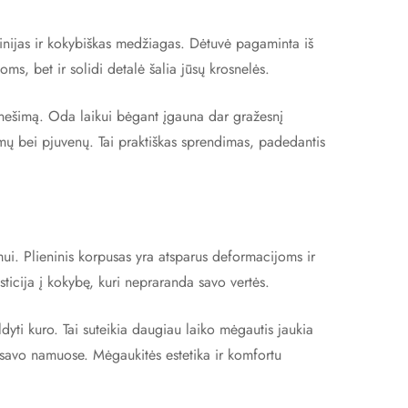
linijas ir kokybiškas medžiagas. Dėtuvė pagaminta iš
koms, bet ir solidi detalė šalia jūsų krosnelės.
ų nešimą. Oda laikui bėgant įgauna dar gražesnį
imų bei pjuvenų. Tai praktiškas sprendimas, padedantis
i. Plieninis korpusas yra atsparus deformacijoms ir
sticija į kokybę, kuri nepraranda savo vertės.
dyti kuro. Tai suteikia daugiau laiko mėgautis jaukia
ą savo namuose. Mėgaukitės estetika ir komfortu