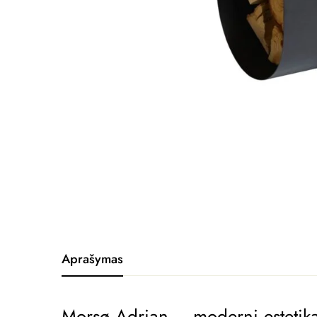
Aprašymas
Morsø Adrian – moderni estetika