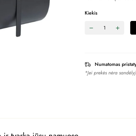
Kiekis
Numatomas pristat
*Jei prekės nėra sandėlyje
 ir tvarka jūsų namuose