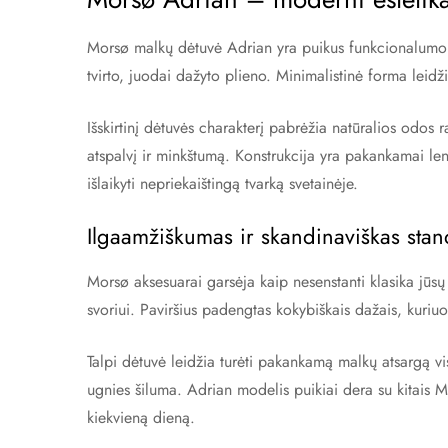
Morsø malkų dėtuvė Adrian yra puikus funkcionalumo ir 
tvirto, juodai dažyto plieno. Minimalistinė forma leidžia 
Išskirtinį dėtuvės charakterį pabrėžia natūralios odos
atspalvį ir minkštumą. Konstrukcija yra pakankamai le
išlaikyti nepriekaištingą tvarką svetainėje.
Ilgaamžiškumas ir skandinaviškas stan
Morsø aksesuarai garsėja kaip nesenstanti klasika jūs
svoriui. Paviršius padengtas kokybiškais dažais, kuriuo
Talpi dėtuvė leidžia turėti pakankamą malkų atsargą vis
ugnies šiluma. Adrian modelis puikiai dera su kitais M
kiekvieną dieną.