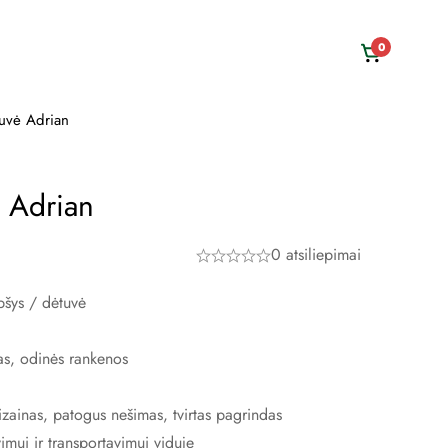
0
uvė Adrian
 Adrian
0 atsiliepimai
pšys / dėtuvė
as, odinės rankenos
izainas, patogus nešimas, tvirtas pagrindas
imui ir transportavimui viduje