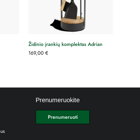
Židinio įrankių komplektas Adrian
169,00
€
Prenumeruokite
E
m
Prenumeruoti
a
i
ius
l