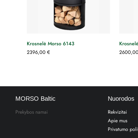
Krosnelė Morso 6143
Krosnel
2396,00
€
2600,0
MORSO Baltic
Nuorodos
Prekybos namai
Rekvizitai
Apie mus
Privatumo poli