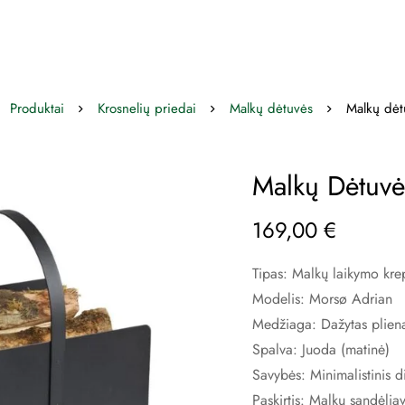
Produktai
Krosnelių priedai
Malkų dėtuvės
Malkų dėt
Malkų Dėtuvė
169,00
€
Tipas: Malkų laikymo kre
Modelis: Morsø Adrian
Medžiaga: Dažytas plien
Spalva: Juoda (matinė)
Savybės: Minimalistinis d
Paskirtis: Malkų sandėliav