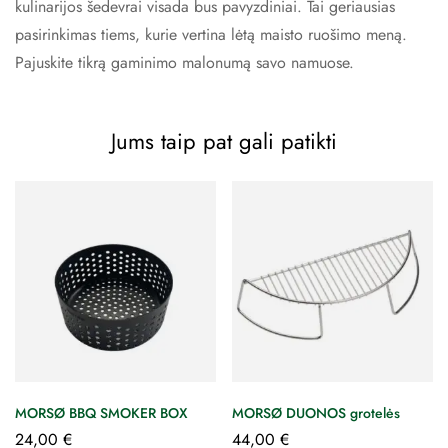
kulinarijos šedevrai visada bus pavyzdiniai. Tai geriausias
pasirinkimas tiems, kurie vertina lėtą maisto ruošimo meną.
Pajuskite tikrą gaminimo malonumą savo namuose.
Jums taip pat gali patikti
MORSØ BBQ SMOKER BOX
MORSØ DUONOS grotelės
24,00
€
44,00
€