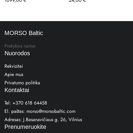
1099,00
€
24,00
€
MORSO Baltic
Prekybos namai
Nuorodos
Rekvizitai
Apie mus
Privatumo politika
Kontaktai
Tel:
+370 618 64458
El. paštas:
morso@morsobaltic.com
Adresas:
J.Basanavičiaus g. 26, Vilnius
Prenumeruokite
E