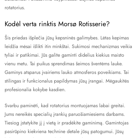
rotatorius.
Kodėl verta rinktis Morsø Rotisserie?
Šis priedas išplečia jūsų kepsninės galimybes. Lėtas kepimas
leidžia mėsai išlikti itin minkštai. Sukimosi mechanizmas veikia
tyliai ir patikimai. Jūs galite gaminti didelius kiekius maisto
vienu metu. Tai puikus sprendimas šeimos šventėms lauke.
Gaminys atsparus įvairiems lauko atmosferos poveikiams. Tai
stilingas ir funkcionalus papildymas jūsų įrangai. Mėgaukitės
profesionalia kokybe kasdien.
Svarbu paminėti, kad rotatorius montuojamas labai greitai.
Jums nereikės specialių įrankių paruošiamiesiems darbams.
Tiesiog įstatykite jį į vietą ir pradėkite gaminimą. Gamintojas
pasirūpino kiekviena technine detale jūsų patogumui. Jūsų