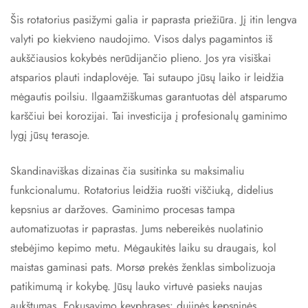
Šis rotatorius pasižymi galia ir paprasta priežiūra. Jį itin lengva
valyti po kiekvieno naudojimo. Visos dalys pagamintos iš
aukščiausios kokybės nerūdijančio plieno. Jos yra visiškai
atsparios plauti indaplovėje. Tai sutaupo jūsų laiko ir leidžia
mėgautis poilsiu. Ilgaamžiškumas garantuotas dėl atsparumo
karščiui bei korozijai. Tai investicija į profesionalų gaminimo
lygį jūsų terasoje.
Skandinaviškas dizainas čia susitinka su maksimaliu
funkcionalumu. Rotatorius leidžia ruošti viščiuką, didelius
kepsnius ar daržoves. Gaminimo procesas tampa
automatizuotas ir paprastas. Jums nebereikės nuolatinio
stebėjimo kepimo metu. Mėgaukitės laiku su draugais, kol
maistas gaminasi pats. Morsø prekės ženklas simbolizuoja
patikimumą ir kokybę. Jūsų lauko virtuvė pasieks naujas
aukštumas. Fokusavimo keyphrases: dujinės kepsninės