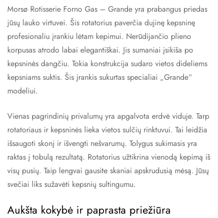
Morsø Rotisserie Forno Gas – Grande yra prabangus priedas
jūsų lauko virtuvei. Šis rotatorius paverčia dujinę kepsninę
profesionaliu įrankiu lėtam kepimui. Nerūdijančio plieno
korpusas atrodo labai elegantiškai. Jis sumaniai įsikiša po
kepsninės dangčiu. Tokia konstrukcija sudaro vietos dideliems
kepsniams suktis. Šis įrankis sukurtas specialiai „Grande“
modeliui.
Vienas pagrindinių privalumų yra apgalvota erdvė viduje. Tarp
rotatoriaus ir kepsninės lieka vietos sulčių rinktuvui. Tai leidžia
išsaugoti skonį ir išvengti nešvarumų. Tolygus sukimasis yra
raktas į tobulą rezultatą. Rotatorius užtikrina vienodą kepimą iš
visų pusių. Taip lengvai gausite skaniai apskrudusią mėsą. Jūsų
svečiai liks sužavėti kepsnių sultingumu.
Aukšta kokybė ir paprasta priežiūra