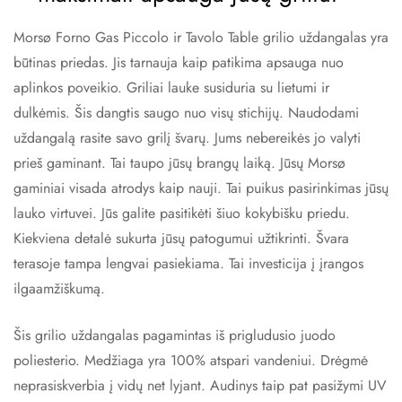
Morsø Forno Gas Piccolo ir Tavolo Table grilio uždangalas yra
būtinas priedas. Jis tarnauja kaip patikima apsauga nuo
aplinkos poveikio. Griliai lauke susiduria su lietumi ir
dulkėmis. Šis dangtis saugo nuo visų stichijų. Naudodami
uždangalą rasite savo grilį švarų. Jums nebereikės jo valyti
prieš gaminant. Tai taupo jūsų brangų laiką. Jūsų Morsø
gaminiai visada atrodys kaip nauji. Tai puikus pasirinkimas jūsų
lauko virtuvei. Jūs galite pasitikėti šiuo kokybišku priedu.
Kiekviena detalė sukurta jūsų patogumui užtikrinti. Švara
terasoje tampa lengvai pasiekiama. Tai investicija į įrangos
ilgaamžiškumą.
Šis grilio uždangalas pagamintas iš prigludusio juodo
poliesterio. Medžiaga yra 100% atspari vandeniui. Drėgmė
neprasiskverbia į vidų net lyjant. Audinys taip pat pasižymi UV