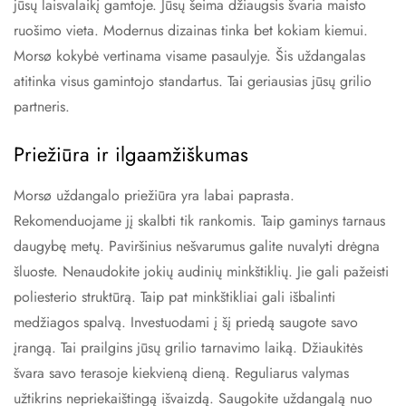
jūsų laisvalaikį gamtoje. Jūsų šeima džiaugsis švaria maisto
ruošimo vieta. Modernus dizainas tinka bet kokiam kiemui.
Morsø kokybė vertinama visame pasaulyje. Šis uždangalas
atitinka visus gamintojo standartus. Tai geriausias jūsų grilio
partneris.
Priežiūra ir ilgaamžiškumas
Morsø uždangalo priežiūra yra labai paprasta.
Rekomenduojame jį skalbti tik rankomis. Taip gaminys tarnaus
daugybę metų. Paviršinius nešvarumus galite nuvalyti drėgna
šluoste. Nenaudokite jokių audinių minkštiklių. Jie gali pažeisti
poliesterio struktūrą. Taip pat minkštikliai gali išbalinti
medžiagos spalvą. Investuodami į šį priedą saugote savo
įrangą. Tai prailgins jūsų grilio tarnavimo laiką. Džiaukitės
švara savo terasoje kiekvieną dieną. Reguliarus valymas
užtikrins nepriekaištingą išvaizdą. Saugokite uždangalą nuo