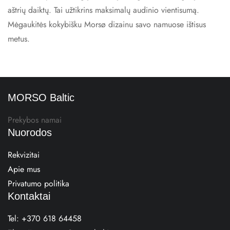
aštrių daiktų. Tai užtikrins maksimalų audinio vientisumą.
Mėgaukitės kokybišku Morsø dizainu savo namuose ištisus
metus.
MORSO Baltic
Prekybos namai
Nuorodos
Rekvizitai
Apie mus
Privatumo politika
Kontaktai
Tel:
+370 618 64458