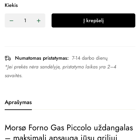
Kiekis
Į krepšelį
Numatomas pristatymas:
7-14 darbo dienų
*Jei prekės nėra sandėlyje, pristatymo laikas yra 2–4 ​​
savaitės.
Aprašymas
Morsø Forno Gas Piccolo uždangalas
– maksimali apsauga jūsų griliui