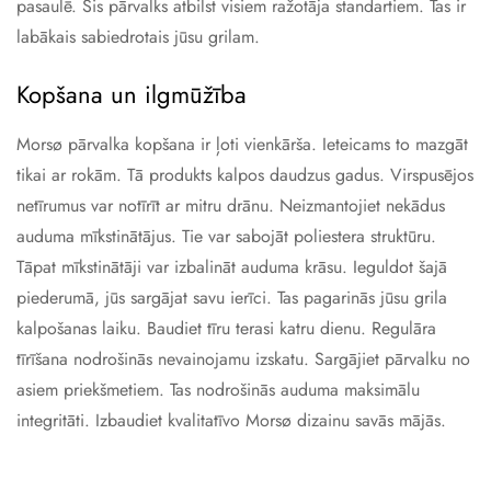
pasaulē. Šis pārvalks atbilst visiem ražotāja standartiem. Tas ir
labākais sabiedrotais jūsu grilam.
Kopšana un ilgmūžība
Morsø pārvalka kopšana ir ļoti vienkārša. Ieteicams to mazgāt
tikai ar rokām. Tā produkts kalpos daudzus gadus. Virspusējos
netīrumus var notīrīt ar mitru drānu. Neizmantojiet nekādus
auduma mīkstinātājus. Tie var sabojāt poliestera struktūru.
Tāpat mīkstinātāji var izbalināt auduma krāsu. Ieguldot šajā
piederumā, jūs sargājat savu ierīci. Tas pagarinās jūsu grila
kalpošanas laiku. Baudiet tīru terasi katru dienu. Regulāra
tīrīšana nodrošinās nevainojamu izskatu. Sargājiet pārvalku no
asiem priekšmetiem. Tas nodrošinās auduma maksimālu
integritāti. Izbaudiet kvalitatīvo Morsø dizainu savās mājās.