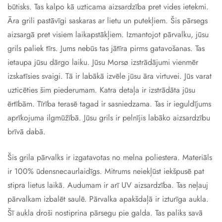
būtisks. Tas kalpo kā uzticama aizsardzība pret vides ietekmi.
Āra grili pastāvīgi saskaras ar lietu un putekļiem. Šis pārsegs
aizsargā pret visiem laikapstākļiem. Izmantojot pārvalku, jūsu
grils paliek tīrs. Jums nebūs tas jātīra pirms gatavošanas. Tas
ietaupa jūsu dārgo laiku. Jūsu Morsø izstrādājumi vienmēr
izskatīsies svaigi. Tā ir labākā izvēle jūsu āra virtuvei. Jūs varat
uzticēties šim piederumam. Katra detaļa ir izstrādāta jūsu
ērtībām. Tīrība terasē tagad ir sasniedzama. Tas ir ieguldījums
aprīkojuma ilgmūžībā. Jūsu grils ir pelnījis labāko aizsardzību
brīvā dabā.
Šis grila pārvalks ir izgatavotas no melna poliestera. Materiāls
ir 100% ūdensnecaurlaidīgs. Mitrums neiekļūst iekšpusē pat
stipra lietus laikā. Audumam ir arī UV aizsardzība. Tas neļauj
pārvalkam izbalēt saulē. Pārvalka apakšdaļā ir izturīga aukla.
Šī aukla droši nostiprina pārsegu pie galda. Tas paliks savā