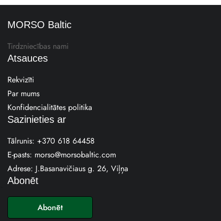
MORSO Baltic
Tirdzniecības nami
Atsauces
Rekvizīti
Par mums
Konfidencialitātes politika
Sazinieties ar
Tālrunis:
+370 618 64458
E-pasts:
morso@morsobaltic.com
Adrese: J.Basanavičiaus g. 26, Viļņa
Abonēt
E
-
Abonēt
p