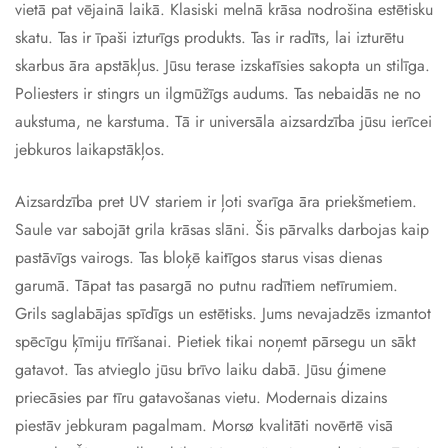
vietā pat vējainā laikā. Klasiski melnā krāsa nodrošina estētisku
skatu. Tas ir īpaši izturīgs produkts. Tas ir radīts, lai izturētu
skarbus āra apstākļus. Jūsu terase izskatīsies sakopta un stilīga.
Poliesters ir stingrs un ilgmūžīgs audums. Tas nebaidās ne no
aukstuma, ne karstuma. Tā ir universāla aizsardzība jūsu ierīcei
jebkuros laikapstākļos.
Aizsardzība pret UV stariem ir ļoti svarīga āra priekšmetiem.
Saule var sabojāt grila krāsas slāni. Šis pārvalks darbojas kaip
pastāvīgs vairogs. Tas bloķē kaitīgos starus visas dienas
garumā. Tāpat tas pasargā no putnu radītiem netīrumiem.
Grils saglabājas spīdīgs un estētisks. Jums nevajadzēs izmantot
spēcīgu ķīmiju tīrīšanai. Pietiek tikai noņemt pārsegu un sākt
gatavot. Tas atvieglo jūsu brīvo laiku dabā. Jūsu ģimene
priecāsies par tīru gatavošanas vietu. Modernais dizains
piestāv jebkuram pagalmam. Morsø kvalitāti novērtē visā