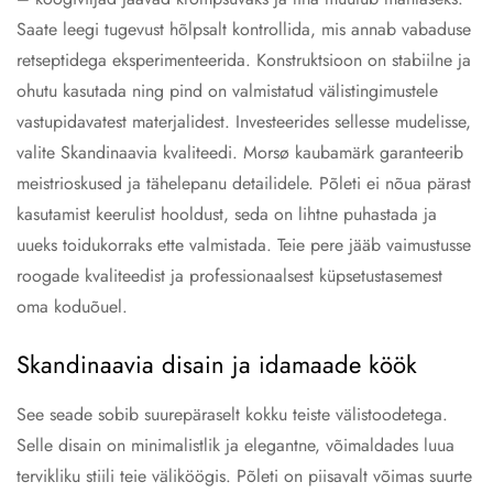
Saate leegi tugevust hõlpsalt kontrollida, mis annab vabaduse
retseptidega eksperimenteerida. Konstruktsioon on stabiilne ja
ohutu kasutada ning pind on valmistatud välistingimustele
vastupidavatest materjalidest. Investeerides sellesse mudelisse,
valite Skandinaavia kvaliteedi. Morsø kaubamärk garanteerib
meistrioskused ja tähelepanu detailidele. Põleti ei nõua pärast
kasutamist keerulist hooldust, seda on lihtne puhastada ja
uueks toidukorraks ette valmistada. Teie pere jääb vaimustusse
roogade kvaliteedist ja professionaalsest küpsetustasemest
oma koduõuel.
Skandinaavia disain ja idamaade köök
See seade sobib suurepäraselt kokku teiste välistoodetega.
Selle disain on minimalistlik ja elegantne, võimaldades luua
tervikliku stiili teie väliköögis. Põleti on piisavalt võimas suurte