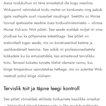
Aasia toidukultuur on täna armastatud üle kogu maailma.
Wok-pannil valmistatud toidu maitse on kordumatu ning pakub
igale vaatlejale suurt visuaalset naudingut. Seetõttu on Morsø
loonud spetsiaalse seadme õues toiduvalmistamiseks – võimsa
Morsø Vulcano Wok põleti. See seade avaldab muljet nii oma
jõudluse kui ka põhjamaise esteetikaga. See põleti on
erakordselt tugev seade, mis on konstrueeritud kestma ja
usaldusväärselt teenima. See sobib nii professionaalsetele
kokkadele kui ka entusiastidele, kes armastavad tervislikku
toitu. Terrassil kokates tunnete tõelist idamaist vaimu, kus
kõrge temperatuur saavutatakse hetkega, mis on autentse Wok-
meetodi puhul kõige olulisem.
Tervislik toit ja täpne leegi kontroll
See põleti võimaldab säilitada toiduainete kasulikke omadusi
– köögiviljad jäävad krõmpsuvaks ja liha muutub mahlaseks.