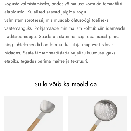
koguste valmistamiseks, andes võimaluse korralda temaatilisi
aiapidusid. Külalised saavad jälgida kogu
valmistamisprotsessi, mis muudab õhtusöögi tõeliseks
vaatemänguks. Põhjamaade minimalism kohtub siin idamaade
traditsioonidega. Seade on stabiilne isegi ebatasasel pinnal
ning juhtelemendid on loodud kasutaja mugavust silmas
pidades. Saate täpselt seadistada vajaliku kuumuse igaks
etapiks, tagades parima maitse ja tekstuuri.
Sulle võib ka meeldida