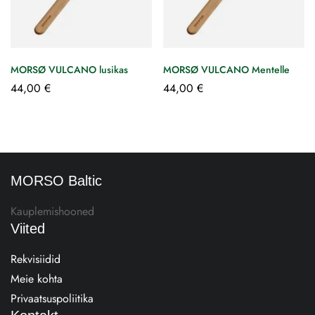
MORSØ VULCANO lusikas
MORSØ VULCANO Mentelle
44,00
€
44,00
€
MORSO Baltic
Kauplemishooned
Viited
Rekvisiidid
Meie kohta
Privaatsuspoliitika