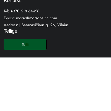
Kontakt
Tel:
+370 618 64458
E-post:
morso@morsobaltic.com
Aadress:
J.Basanavičiaus g. 26, Vilnius
Tellige
E
-
Telli
p
o
s
t
*