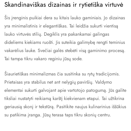
Skandinaviškas dizainas ir rytietiška virtuvė
Šis įrenginis puikiai dera su kitais lauko gaminiais. Jo dizainas
yra minimalistinis ir elegantiškas. Tai leidžia sukurti vientisą
lauko virtuvės stilių. Degiklis yra pakankamai galingas
dideliems kiekiams ruošti. Jis suteikia galimybę rengti teminius
vakarėlius lauke. Svečiai galės stebėti visą gaminimo procesą.
Tai tampa tikru vakaro reginiu jūsų sode.
Šiaurietiškas minimalizmas čia susitinka su rytų tradicijomis.
Prietaisas yra stabilus net ant nelygių paviršių. Valdymo
elementai sukurti galvojant apie vartotojo patogumą. Jūs galite
tiksliai nustatyti reikiamą karštį kiekvienam etapui. Tai užtikrina
geriausią skonį ir tekstūrą. Pasitikite naujus kulinarinius iššūkius
su patikima įranga. Jūsų terasa taps tikru skonių centru.