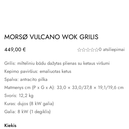
MORSØ VULCANO WOK GRILIS
449,00
€
0 atsiliepimai
Grilis: milteliniu būdu dažytas plienas su ketaus viršumi
Kepimo paviršius: emaliuotas ketus
Spalva:
antracito pilka
Matmenys cm (P x G x A): 33,0 × 33,0/37,8 × 19,1/19,6 cm
Svoris:
12,2 kg
Kuras: dujos (8 kW galia)
Galia: 8 kW (1 degiklis)
Kiekis