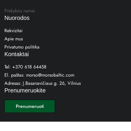
Prekybos namai
Nuorodos
Rekvizitai
Apie mus
Privatumo politika
Kontaktai
Tel:
+370 618 64458
El. paštas:
morso@morsobaltic.com
Adresas:
J.Basanavičiaus g. 26, Vilnius
Prenumeruokite
E
m
Prenumeruoti
a
i
l