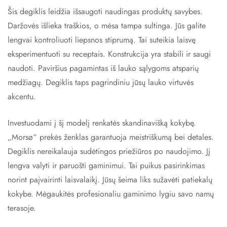
Šis degiklis leidžia išsaugoti naudingas produktų savybes.
Daržovės išlieka traškios, o mėsa tampa sultinga. Jūs galite
lengvai kontroliuoti liepsnos stiprumą. Tai suteikia laisvę
eksperimentuoti su receptais. Konstrukcija yra stabili ir saugi
naudoti. Paviršius pagamintas iš lauko sąlygoms atsparių
medžiagų. Degiklis taps pagrindiniu jūsų lauko virtuvės
akcentu.
Investuodami į šį modelį renkatės skandinavišką kokybę.
„Morsø“ prekės ženklas garantuoja meistriškumą bei detales.
Degiklis nereikalauja sudėtingos priežiūros po naudojimo. Jį
lengva valyti ir paruošti gaminimui. Tai puikus pasirinkimas
norint paįvairinti laisvalaikį. Jūsų šeima liks sužavėti patiekalų
kokybe. Mėgaukitės profesionaliu gaminimo lygiu savo namų
terasoje.