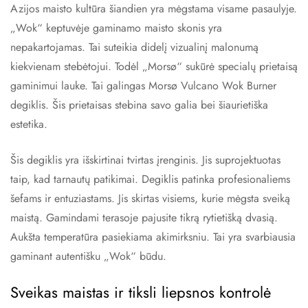
Azijos maisto kultūra šiandien yra mėgstama visame pasaulyje.
„Wok“ keptuvėje gaminamo maisto skonis yra
nepakartojamas. Tai suteikia didelį vizualinį malonumą
kiekvienam stebėtojui. Todėl „Morsø“ sukūrė specialų prietaisą
gaminimui lauke. Tai galingas Morsø Vulcano Wok Burner
degiklis. Šis prietaisas stebina savo galia bei šiaurietiška
estetika.
Šis degiklis yra išskirtinai tvirtas įrenginis. Jis suprojektuotas
taip, kad tarnautų patikimai. Degiklis patinka profesionaliems
šefams ir entuziastams. Jis skirtas visiems, kurie mėgsta sveiką
maistą. Gamindami terasoje pajusite tikrą rytietišką dvasią.
Aukšta temperatūra pasiekiama akimirksniu. Tai yra svarbiausia
gaminant autentišku „Wok“ būdu.
Sveikas maistas ir tiksli liepsnos kontrolė