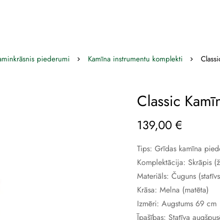
aminkrāsnis piederumi
Kamīna instrumentu komplekti
Class
Classic Kamī
139,00
€
Tips: Grīdas kamīna pie
Komplektācija: Skrāpis (žar
Materiāls: Čuguns (statīvs
Krāsa: Melna (matēta)
Izmēri: Augstums 69 cm
Īpašības: Statīva augšpus