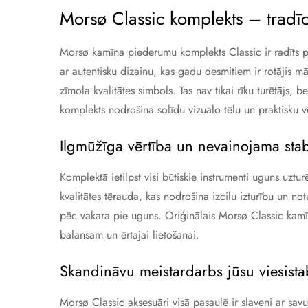
Morsø Classic komplekts – tradīc
Morsø kamīna piederumu komplekts Classic ir radīts pat
ar autentisku dizainu, kas gadu desmitiem ir rotājis m
zīmola kvalitātes simbols. Tas nav tikai rīku turētājs
komplekts nodrošina solīdu vizuālo tēlu un praktisku v
Ilgmūžīga vērtība un nevainojama stabi
Komplektā ietilpst visi būtiskie instrumenti uguns uztur
kvalitātes tērauda, kas nodrošina izcilu izturību un 
pēc vakara pie uguns. Oriģinālais Morsø Classic kamī
balansam un ērtajai lietošanai.
Skandināvu meistardarbs jūsu viesist
Morsø Classic aksesuāri visā pasaulē ir slaveni ar sav