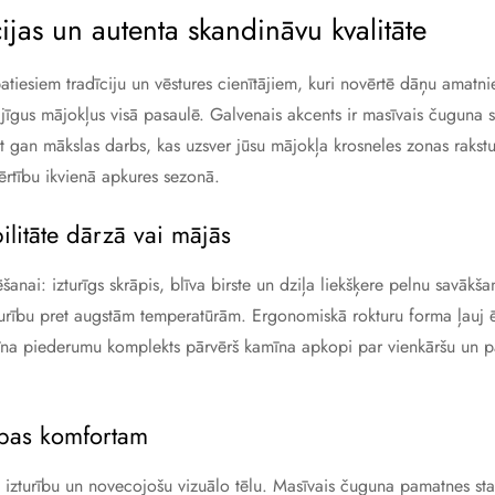
ijas un autenta skandināvu kvalitāte
iesiem tradīciju un vēstures cienītājiem, kuri novērtē dāņu amatnie
ājīgus mājokļus visā pasaulē. Galvenais akcents ir masīvais čuguna s
, bet gan mākslas darbs, kas uzsver jūsu mājokļa krosneles zonas raks
ērtību ikvienā apkures sezonā.
litāte dārzā vai mājās
ēšanai: izturīgs skrāpis, blīva birste un dziļa liekšķere pelnu savākša
noturību pret augstām temperatūrām. Ergonomiskā rokturu forma ļauj 
na piederumu komplekts pārvērš kamīna apkopi par vienkāršu un pat
abas komfortam
u izturību un novecojošu vizuālo tēlu. Masīvais čuguna pamatnes stat