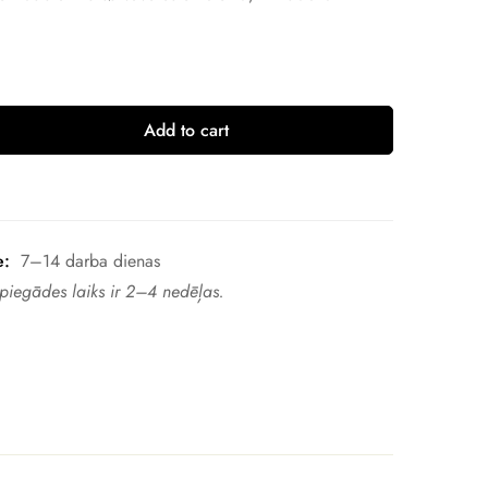
Add to cart
e:
7–14 darba dienas
 piegādes laiks ir 2–4 nedēļas.