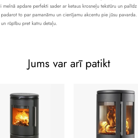
ēti melnā apdare perfekti sader ar ketaus krosneļu tekstūru un palīd
 padarot to par pamanāmu un cienījamu akcentu pie jūsu pavarda. 
 un rūpību pret katru detaļu.
Jums var arī patikt