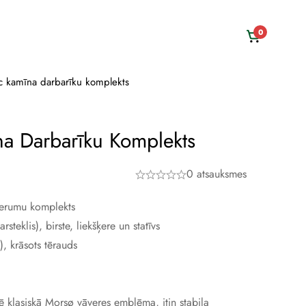
0
ic kamīna darbarīku komplekts
na Darbarīku Komplekts
0 atsauksmes
derumu komplekts
steklis), birste, liekšķere un statīvs
), krāsots tērauds
ē klasiskā Morsø vāveres emblēma, itin stabila