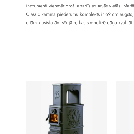
instrumenti vienmēr droši atradīsies savās vietās. Mat
Classic kamīna piederumu komplekts ir 69 cm augsts,
citām klasiskajām sērijām, kas simbolizē dāņu kvalitāti