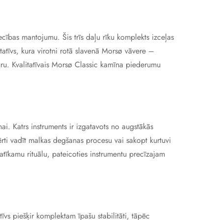
cības mantojumu. Šis trīs daļu rīku komplekts izceļas
tatīvs, kura virotni rotā slavenā Morsø vāvere –
turu. Kvalitatīvais Morsø Classic kamīna piederumu
nai. Katrs instruments ir izgatavots no augstākās
ērti vadīt malkas degšanas procesu vai sakopt kurtuvi
īkamu rituālu, pateicoties instrumentu precīzajam
īvs piešķir komplektam īpašu stabilitāti, tāpēc