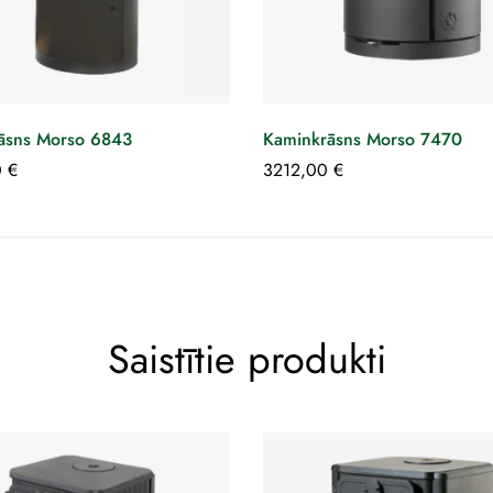
āsns Morso 6843
Kaminkrāsns Morso 7470
0
€
3212,00
€
Saistītie produkti