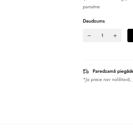
pamatne
Daudzums
Paredzamā piegād
*Ja prece nav noliktavā,