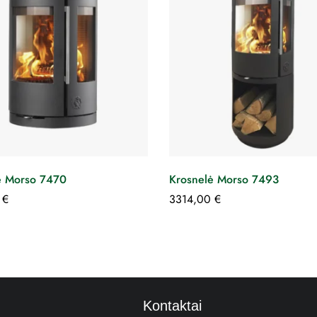
ė Morso 7470
Krosnelė Morso 7493
0
€
3314,00
€
Kontaktai