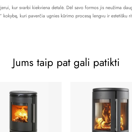
rjerui, kur svarbi kiekviena detalė. Dėl savo formos jis neužima daug
“ kokybę, kuri paverčia ugnies kūrimo procesą lengvu ir estetišku rit
Jums taip pat gali patikti