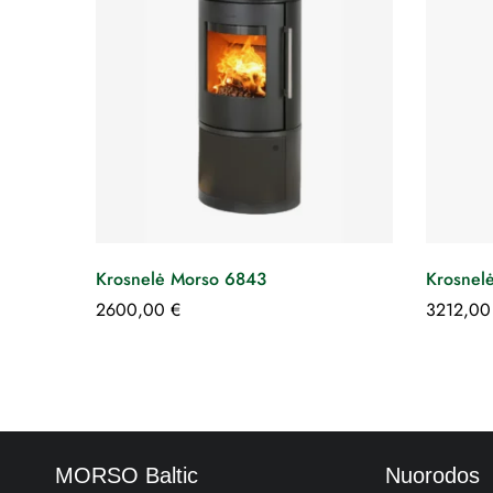
Krosnelė Morso 6843
Krosnel
2600,00
€
3212,0
MORSO Baltic
Nuorodos