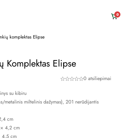
0
ankių komplektas Elipse
ių Komplektas Elipse
0 atsiliepimai
inys su kibiru
/metalinis miltelinis dažymas), 201 nerūdijantis
22,4 cm
 × 4,2 cm
× 4,5 cm