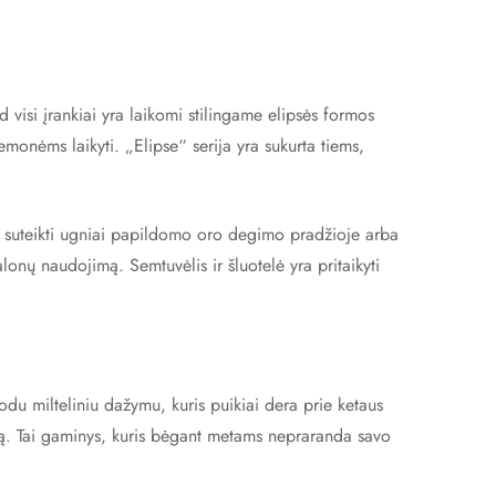
d visi įrankiai yra laikomi stilingame elipsės formos
iemonėms laikyti. „Elipse“ serija yra sukurta tiems,
int suteikti ugniai papildomo oro degimo pradžioje arba
alonų naudojimą. Semtuvėlis ir šluotelė yra pritaikyti
du milteliniu dažymu, kuris puikiai dera prie ketaus
tą. Tai gaminys, kuris bėgant metams nepraranda savo