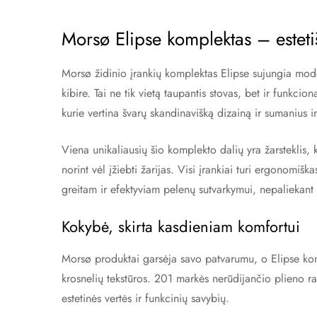
Morsø Elipse komplektas – esteti
Morsø židinio įrankių komplektas Elipse sujungia moderni
kibire. Tai ne tik vietą taupantis stovas, bet ir funkci
kurie vertina švarų skandinavišką dizainą ir sumanius 
Viena unikaliausių šio komplekto dalių yra žarsteklis,
norint vėl įžiebti žarijas. Visi įrankiai turi ergonomiš
greitam ir efektyviam pelenų sutvarkymui, nepaliekant 
Kokybė, skirta kasdieniam komfortui
Morsø produktai garsėja savo patvarumu, o Elipse komp
krosnelių tekstūros. 201 markės nerūdijančio plieno 
estetinės vertės ir funkcinių savybių.