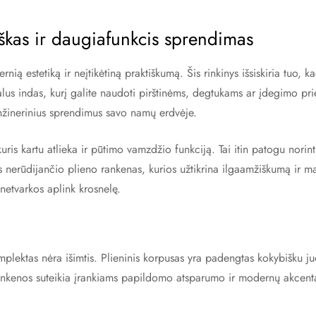
škas ir daugiafunkcis sprendimas
ą estetiką ir neįtikėtiną praktiškumą. Šis rinkinys išsiskiria tuo, ka
onalus indas, kurį galite naudoti pirštinėms, degtukams ar įdegimo pr
inžinerinius sprendimus savo namų erdvėje.
 kuris kartu atlieka ir pūtimo vamzdžio funkciją. Tai itin patogu nor
kas nerūdijančio plieno rankenas, kurios užtikrina ilgaamžiškumą ir m
netvarkos aplink krosnelę.
lektas nėra išimtis. Plieninis korpusas yra padengtas kokybišku juo
rankenos suteikia įrankiams papildomo atsparumo ir modernų akcen