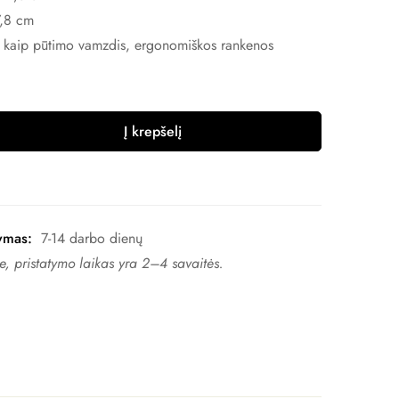
7,8 cm
ia kaip pūtimo vamzdis, ergonomiškos rankenos
Į krepšelį
ymas:
7-14 darbo dienų
, pristatymo laikas yra 2–4 ​​savaitės.