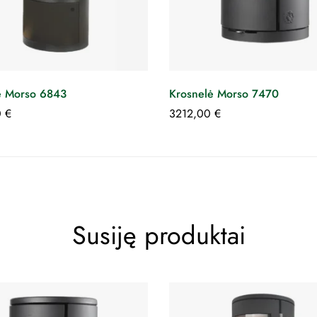
ė Morso 6843
Krosnelė Morso 7470
0
€
3212,00
€
Susiję produktai