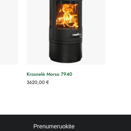
Krosnelė Morso 7940
3620,00
€
Prenumeruokite
E