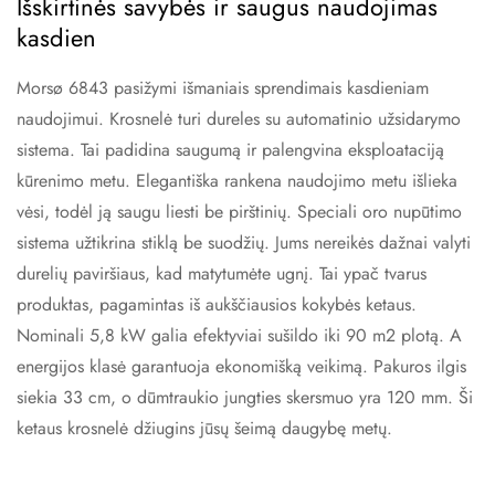
Išskirtinės savybės ir saugus naudojimas
kasdien
Morsø 6843 pasižymi išmaniais sprendimais kasdieniam
naudojimui. Krosnelė turi dureles su automatinio užsidarymo
sistema. Tai padidina saugumą ir palengvina eksploataciją
kūrenimo metu. Elegantiška rankena naudojimo metu išlieka
vėsi, todėl ją saugu liesti be pirštinių. Speciali oro nupūtimo
sistema užtikrina stiklą be suodžių. Jums nereikės dažnai valyti
durelių paviršiaus, kad matytumėte ugnį. Tai ypač tvarus
produktas, pagamintas iš aukščiausios kokybės ketaus.
Nominali 5,8 kW galia efektyviai sušildo iki 90 m2 plotą. A
energijos klasė garantuoja ekonomišką veikimą. Pakuros ilgis
siekia 33 cm, o dūmtraukio jungties skersmuo yra 120 mm. Ši
ketaus krosnelė džiugins jūsų šeimą daugybę metų.