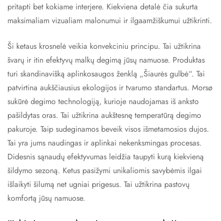
pritapti bet kokiame interjere. Kiekviena detalė čia sukurta
maksimaliam vizualiam malonumui ir ilgaamžiškumui užtikrinti.
Ši ketaus krosnelė veikia konvekciniu principu. Tai užtikrina
švarų ir itin efektyvų malkų degimą jūsų namuose. Produktas
turi skandinavišką aplinkosaugos ženklą „Šiaurės gulbė“. Tai
patvirtina aukščiausius ekologijos ir tvarumo standartus. Morsø
sukūrė degimo technologiją, kurioje naudojamas iš anksto
pašildytas oras. Tai užtikrina aukštesnę temperatūrą degimo
pakuroje. Taip sudeginamos beveik visos išmetamosios dujos.
Tai yra jums naudingas ir aplinkai nekenksmingas procesas.
Didesnis sąnaudų efektyvumas leidžia taupyti kurą kiekvieną
šildymo sezoną. Ketus pasižymi unikaliomis savybėmis ilgai
išlaikyti šilumą net ugniai prigesus. Tai užtikrina pastovų
komfortą jūsų namuose.