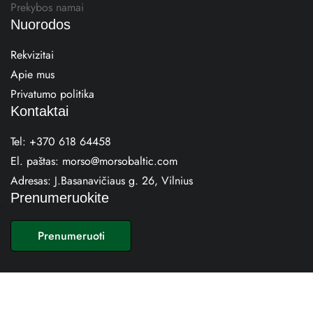
Prekybos namai
Nuorodos
Rekvizitai
Apie mus
Privatumo politika
Kontaktai
Tel:
+370 618 64458
El. paštas:
morso@morsobaltic.com
Adresas:
J.Basanavičiaus g. 26, Vilnius
Prenumeruokite
E
m
Prenumeruoti
a
i
l
*