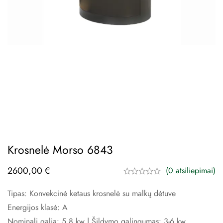
Krosnelė Morso 6843
2600,00
€
(0 atsiliepimai)
Tipas: Konvekcinė ketaus krosnelė su malkų dėtuve
Energijos klasė: A
Nominali galia: 5,8 kw | Šildymo galingumas: 3-6 kw