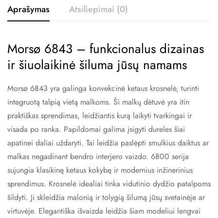
Aprašymas
Atsiliepimai (0)
Morsø 6843 – funkcionalus dizainas
ir šiuolaikinė šiluma jūsų namams
Morsø 6843 yra galinga konvekcinė ketaus krosnelė, turinti
integruotą talpią vietą malkoms. Ši malkų dėtuvė yra itin
praktiškas sprendimas, leidžiantis kurą laikyti tvarkingai ir
visada po ranka. Papildomai galima įsigyti dureles šiai
apatinei daliai uždaryti. Tai leidžia paslėpti smulkius daiktus ar
malkas negadinant bendro interjero vaizdo. 6800 serija
sujungia klasikinę ketaus kokybę ir modernius inžinerinius
sprendimus. Krosnelė idealiai tinka vidutinio dydžio patalpoms
šildyti. Ji skleidžia malonią ir tolygią šilumą jūsų svetainėje ar
virtuvėje. Elegantiška išvaizda leidžia šiam modeliui lengvai