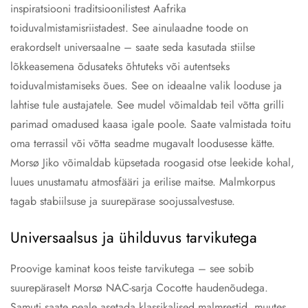
inspiratsiooni traditsioonilistest Aafrika
toiduvalmistamisriistadest. See ainulaadne toode on
erakordselt universaalne – saate seda kasutada stiilse
lõkkeasemena õdusateks õhtuteks või autentseks
toiduvalmistamiseks õues. See on ideaalne valik looduse ja
lahtise tule austajatele. See mudel võimaldab teil võtta grilli
parimad omadused kaasa igale poole. Saate valmistada toitu
oma terrassil või võtta seadme mugavalt loodusesse kätte.
Morsø Jiko võimaldab küpsetada roogasid otse leekide kohal,
luues unustamatu atmosfääri ja erilise maitse. Malmkorpus
tagab stabiilsuse ja suurepärase soojussalvestuse.
Universaalsus ja ühilduvus tarvikutega
Proovige kaminat koos teiste tarvikutega – see sobib
suurepäraselt Morsø NAC-sarja Cocotte haudenõudega.
Samuti saate peale asetada klassikalised malmrestid, muutes