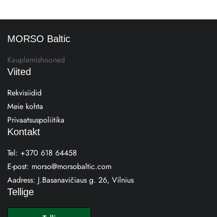
MORSO Baltic
Kauplemishooned
Viited
Rekvisiidid
Meie kohta
Privaatsuspoliitika
Kontakt
Tel:
+370 618 64458
E-post:
morso@morsobaltic.com
Aadress:
J.Basanavičiaus g. 26, Vilnius
Tellige
E
-