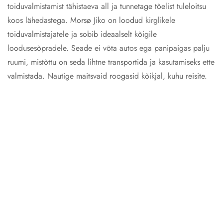
toiduvalmistamist tähistaeva all ja tunnetage tõelist tuleloitsu
koos lähedastega. Morsø Jiko on loodud kirglikele
toiduvalmistajatele ja sobib ideaalselt kõigile
loodusesõpradele. Seade ei võta autos ega panipaigas palju
ruumi, mistõttu on seda lihtne transportida ja kasutamiseks ette
valmistada. Nautige maitsvaid roogasid kõikjal, kuhu reisite.