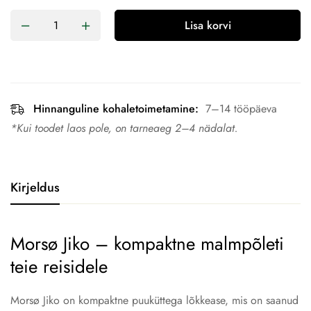
Lisa korvi
Hinnanguline kohaletoimetamine:
7–14 tööpäeva
*Kui toodet laos pole, on tarneaeg 2–4 nädalat.
Kirjeldus
Morsø Jiko – kompaktne malmpõleti
teie reisidele
Morsø Jiko on kompaktne puuküttega lõkkease, mis on saanud