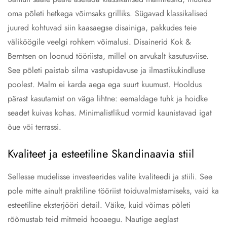
oma põleti hetkega võimsaks grilliks. Sügavad klassikalised
juured kohtuvad siin kaasaegse disainiga, pakkudes teie
väliköögile veelgi rohkem võimalusi. Disainerid Kok &
Berntsen on loonud tööriista, millel on arvukalt kasutusviise.
See põleti paistab silma vastupidavuse ja ilmastikukindluse
poolest. Malm ei karda aega ega suurt kuumust. Hooldus
pärast kasutamist on väga lihtne: eemaldage tuhk ja hoidke
seadet kuivas kohas. Minimalistlikud vormid kaunistavad igat
õue või terrassi.
Kvaliteet ja esteetiline Skandinaavia stiil
Sellesse mudelisse investeerides valite kvaliteedi ja stiili. See
pole mitte ainult praktiline tööriist toiduvalmistamiseks, vaid ka
esteetiline eksterjööri detail. Väike, kuid võimas põleti
rõõmustab teid mitmeid hooaegu. Nautige aeglast