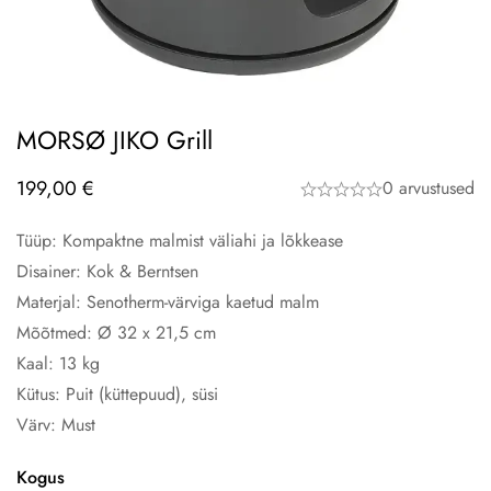
MORSØ JIKO Grill
199,00
€
0 arvustused
Tüüp: Kompaktne malmist väliahi ja lõkkease
Disainer: Kok & Berntsen
Materjal: Senotherm-värviga kaetud malm
Mõõtmed: Ø 32 x 21,5 cm
Kaal: 13 kg
Kütus: Puit (küttepuud), süsi
Värv: Must
Kogus