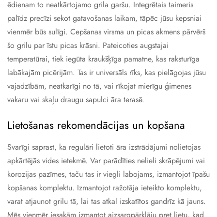
ēdienam to neatkārtojamo grila garšu. Integrētais taimeris
palīdz precīzi sekot gatavošanas laikam, tāpēc jūsu kepsniai
vienmēr būs sulīgi. Cepšanas virsma un picas akmens pārvērš
šo grilu par īstu picas krāsni. Pateicoties augstajai
temperatūrai, tiek iegūta kraukšķīga pamatne, kas raksturīga
labākajām picērijām. Tas ir universāls rīks, kas pielāgojas jūsu
vajadzībām, neatkarīgi no tā, vai rīkojat mierīgu ģimenes
vakaru vai skaļu draugu sapulci āra terasē.
Lietošanas rekomendācijas un kopšana
Svarīgi saprast, ka regulāri lietoti āra izstrādājumi nolietojas
apkārtējās vides ietekmē. Var parādīties nelieli skrāpējumi vai
korozijas pazīmes, taču tas ir viegli labojams, izmantojot īpašu
kopšanas komplektu. Izmantojot ražotāja ieteikto komplektu,
varat atjaunot grilu tā, lai tas atkal izskatītos gandrīz kā jauns.
Mēs vienmēr iesakām izmantot aizsargpārklāju pret lietu, kad