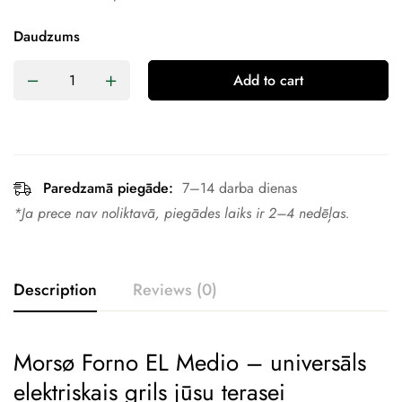
Daudzums
Add to cart
Paredzamā piegāde:
7–14 darba dienas
*Ja prece nav noliktavā, piegādes laiks ir 2–4 nedēļas.
Description
Reviews (0)
Morsø Forno EL Medio – universāls
elektriskais grils jūsu terasei