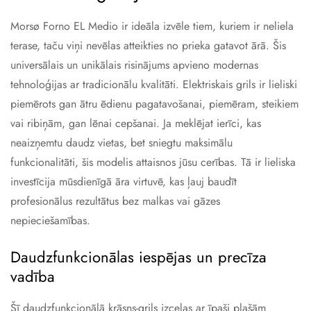
Morsø Forno EL Medio ir ideāla izvēle tiem, kuriem ir neliela
terase, taču viņi nevēlas atteikties no prieka gatavot ārā. Šis
universālais un unikālais risinājums apvieno modernas
tehnoloģijas ar tradicionālu kvalitāti. Elektriskais grils ir lieliski
piemērots gan ātru ēdienu pagatavošanai, piemēram, steikiem
vai ribiņām, gan lēnai cepšanai. Ja meklējat ierīci, kas
neaizņemtu daudz vietas, bet sniegtu maksimālu
funkcionalitāti, šis modelis attaisnos jūsu cerības. Tā ir lieliska
investīcija mūsdienīgā āra virtuvē, kas ļauj baudīt
profesionālus rezultātus bez malkas vai gāzes
nepieciešamības.
Daudzfunkcionālas iespējas un precīza
vadība
Šī daudzfunkcionālā krāsns-grils izceļas ar īpaši plašām