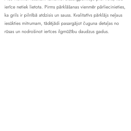
ierīce netiek lietota. Pirms pārklāšanas vienmēr pārliecinieties,
ka grils ir pilnībā atdzisis un sauss. Kvalitatīvs pārklājs neļaus
iesūkties mitrumam, tādējādi pasargājot čuguna detaļas no
rūsas un nodrošinot ierīces ilgmūžību daudzus gadus.