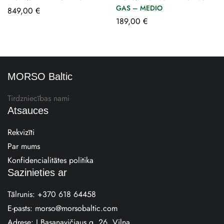
GAS – MEDIO
849,00
€
189,00
€
MORSO Baltic
Tirdzniecības nami
Atsauces
Rekvizīti
Par mums
Konfidencialitātes politika
Sazinieties ar
Tālrunis:
+370 618 64458
E-pasts:
morso@morsobaltic.com
Adrese: J.Basanavičiaus g. 26, Viļņa