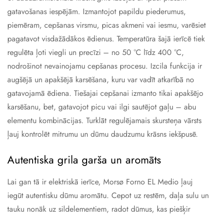
gatavošanas iespējām. Izmantojot papildu piederumus,
piemēram, cepšanas virsmu, picas akmeni vai iesmu, varēsiet
pagatavot visdažādākos ēdienus. Temperatūra šajā ierīcē tiek
regulēta ļoti viegli un precīzi – no 50 °C līdz 400 °C,
nodrošinot nevainojamu cepšanas procesu. Izcila funkcija ir
augšējā un apakšējā karsēšana, kuru var vadīt atkarībā no
gatavojamā ēdiena. Tiešajai cepšanai izmanto tikai apakšējo
karsēšanu, bet, gatavojot picu vai ilgi sautējot gaļu – abu
elementu kombinācijas. Turklāt regulējamais skursteņa vārsts
ļauj kontrolēt mitrumu un dūmu daudzumu krāsns iekšpusē.
Autentiska grila garša un aromāts
Lai gan tā ir elektriskā ierīce, Morsø Forno EL Medio ļauj
iegūt autentisku dūmu aromātu. Cepot uz restēm, daļa sulu un
tauku nonāk uz sildelementiem, radot dūmus, kas piešķir