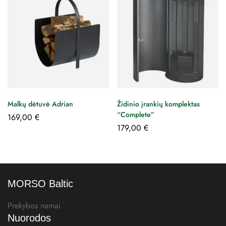
Malkų dėtuvė Adrian
Židinio įrankių komplektas
“Complete”
169,00
€
179,00
€
MORSO Baltic
Prekybos namai
Nuorodos