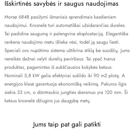
Išskirtinės savybės ir saugus naudojimas
Morsø 6848 pasižymi išmaniais sprendimais kasdieniam
naudojimui. Krosnelė turi automatiškai užsidarančias dureles.
Tai padidina saugumą ir palengvina eksploataciją. Elegantiška
rankena naudojimo metu išlieka vėsi, todėl ją saugu liesti.
Speciali oro nupūtimo sistema užtikrina stiklą be suodžių. Jums
nereikės dažnai valyti durelių paviršiaus. Tai ypač tvarus
produktas, pagamintas iš aukščiausios kokybės ketaus.
Nominali 5,8 kW galia efektyviai sušildo iki 90 m2 plotą. A
energijos klasė garantuoja ekonomišką veikimą. Pakuros ilgis
siekia 33 cm, o dūmtraukio jungties skersmuo yra 120 mm. Ši
ketaus krosnelė džiugins jus daugybę metų.
Jums taip pat gali patikti