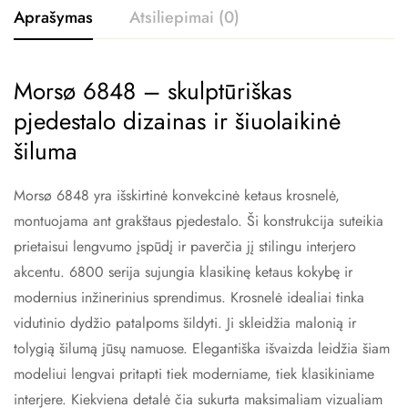
Aprašymas
Atsiliepimai (0)
Morsø 6848 – skulptūriškas
pjedestalo dizainas ir šiuolaikinė
šiluma
Morsø 6848 yra išskirtinė konvekcinė ketaus krosnelė,
montuojama ant grakštaus pjedestalo. Ši konstrukcija suteikia
prietaisui lengvumo įspūdį ir paverčia jį stilingu interjero
akcentu. 6800 serija sujungia klasikinę ketaus kokybę ir
modernius inžinerinius sprendimus. Krosnelė idealiai tinka
vidutinio dydžio patalpoms šildyti. Ji skleidžia malonią ir
tolygią šilumą jūsų namuose. Elegantiška išvaizda leidžia šiam
modeliui lengvai pritapti tiek moderniame, tiek klasikiniame
interjere. Kiekviena detalė čia sukurta maksimaliam vizualiam