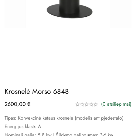
Krosnelė Morso 6848
2600,00
€
(0 atsiliepimai)
Tipas: Konvekcinė ketaus krosnelė (modelis ant pjedestalo)
Energijos klasė: A
Nominali galia: 5,8 kw | Šildymo galingumas: 3-6 kw