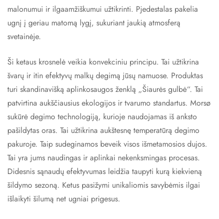
malonumui ir ilgaamžiškumui užtikrinti. Pjedestalas pakelia
ugnį į geriau matomą lygį, sukuriant jaukią atmosferą
svetainėje.
Ši ketaus krosnelė veikia konvekciniu principu. Tai užtikrina
švarų ir itin efektyvų malkų degimą jūsų namuose. Produktas
turi skandinavišką aplinkosaugos ženklą „Šiaurės gulbė“. Tai
patvirtina aukščiausius ekologijos ir tvarumo standartus. Morsø
sukūrė degimo technologiją, kurioje naudojamas iš anksto
pašildytas oras. Tai užtikrina aukštesnę temperatūrą degimo
pakuroje. Taip sudeginamos beveik visos išmetamosios dujos.
Tai yra jums naudingas ir aplinkai nekenksmingas procesas.
Didesnis sąnaudų efektyvumas leidžia taupyti kurą kiekvieną
šildymo sezoną. Ketus pasižymi unikaliomis savybėmis ilgai
išlaikyti šilumą net ugniai prigesus.