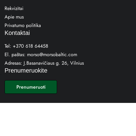
Rekvizitai
Apie mus
Privatumo politika
Kontaktai
Tel:
+370 618 64458
El. paštas:
morso@morsobaltic.com
Adresas:
J.Basanavičiaus g. 26, Vilnius
Prenumeruokite
E
m
Prenumeruoti
a
i
l
*